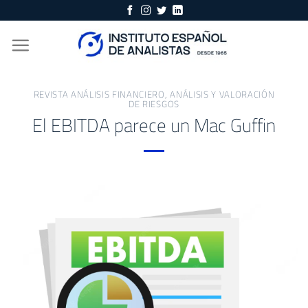
Skip
to
content
REVISTA ANÁLISIS FINANCIERO
,
ANÁLISIS Y VALORACIÓN
DE RIESGOS
El EBITDA parece un Mac Guffin