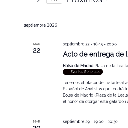
y
Busca
Eventos
vistas
Seleccionar
para
de
fecha.
la
septiembre 2026
Eventos
palabra
clave.
septiembre 22 - 18:45
-
20:30
MAR
22
Acto de entrega de l
Bolsa de Madrid
Plaza de la Lealta
Eventos Generales
Tenemos el placer de invitarte al a
Español de Analistas que tendrá lu
Bolsa de Madrid (Plaza de la Leal
el honor de otorgar este galardón a
septiembre 29 - 19:00
-
20:30
MAR
29