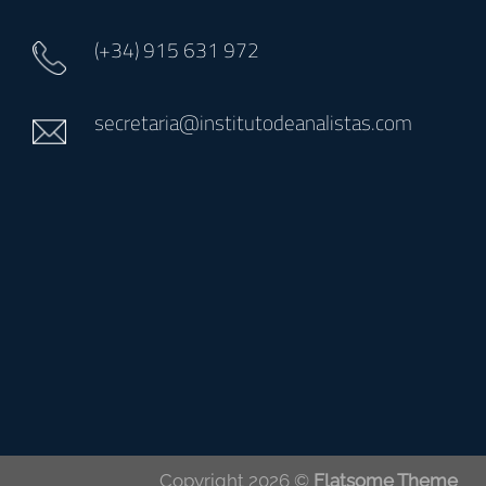
(+34)
915 631 972
secretaria@institutodeanalistas.com
Copyright 2026 ©
Flatsome Theme