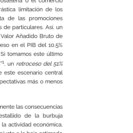
ostelería o el comercio
rástica limitación de los
nta de las promociones
s de particulares. Así, un
l Valor Añadido Bruto de
eso en el PIB del 10,5%
. Si tomamos este último
1
”
, un
retroceso del 51%
e este escenario central
expectativas más o menos
samente las consecuencias
estallido de la burbuja
 la actividad económica,