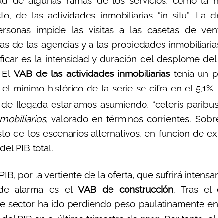
ad de algunas ramas de los servicios, como la h
o, de las actividades inmobiliarias “in situ”. La d
rsonas impide las visitas a las casetas de ve
inas de las agencias y a las propiedades inmobiliaria
ficar es la intensidad y duración del desplome de
. El
VAB de las actividades inmobiliarias
tenía un p
el mínimo histórico de la serie se cifra en el 5,1%
de llegada estaríamos asumiendo, “ceteris paribus
mobiliarios
, valorado en términos corrientes. Sobr
esto de los escenarios alternativos, en función de 
del PIB total.
IB, por la vertiente de la oferta, que sufrirá inten
 de alarma es el
VAB de construcción
. Tras el 
te sector ha ido perdiendo peso paulatinamente en