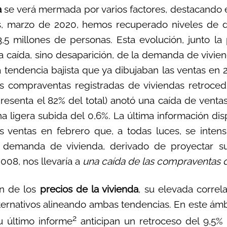
a
se verá mermada por varios factores, destacando 
es, marzo de 2020, hemos recuperado niveles de 
3,5 millones de personas. Esta evolución, junto la 
la caída, sino desaparición, de la demanda de vivien
a tendencia bajista que ya dibujaban las ventas en
as compraventas registradas de viviendas retroce
resenta el 82% del total) anotó una caída de ventas
a ligera subida del 0,6%. La última información dis
s ventas en febrero que, a todas luces, se intensi
 demanda de vivienda, derivado de proyectar su
 2008, nos llevaría a
una caída de las compraventas 
ón de los
precios de la vivienda
, su elevada correl
lternativos alineando ambas tendencias. En este ámb
2
 último informe
anticipan un retroceso del 9,5% 