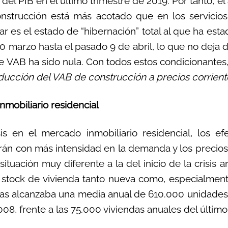
 del PIB en el último trimestre de 2019. Por tanto, el
strucción está más acotado que en los servicios 
ar es el estado de “hibernación” total al que ha est
30 marzo hasta el pasado 9 de abril, lo que no deja
 VAB ha sido nula. Con todos estos condicionantes,
ducción del VAB de construcción a precios corrien
nmobiliario residencial
sis en el mercado inmobiliario residencial, los ef
rán con más intensidad en la demanda y los precios 
ituación muy diferente a la del inicio de la crisis a
 stock de vivienda tanto nueva como, especialmen
vas alcanzaba una media anual de 610.000 unidades 
008, frente a las 75.000 viviendas anuales del último 