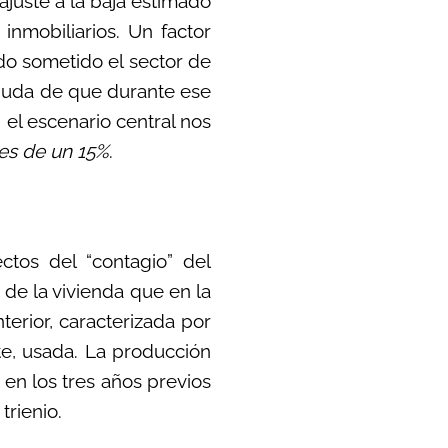
 ajuste a la baja estimado
inmobiliarios. Un factor
ado sometido el sector de
 duda de que durante ese
 el escenario central nos
tes de un 15%
.
ectos del “contagio” del
de la vivienda que en la
nterior, caracterizada por
te, usada. La producción
en los tres años previos
trienio.