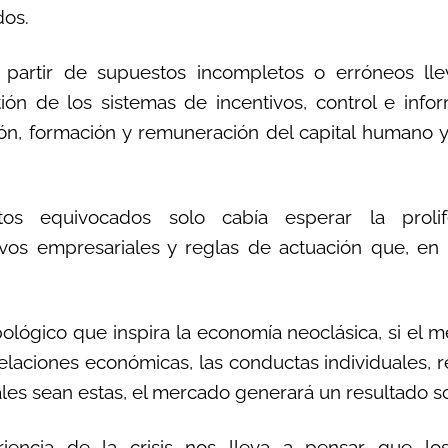
dos.
 partir de supuestos incompletos o erróneos lle
ón de los sistemas de incentivos, control e info
ión, formación y remuneración del capital humano y
os equivocados solo cabía esperar la proli
vos empresariales y reglas de actuación que, en d
lógico que inspira la economía neoclásica, si el 
elaciones económicas, las conductas individuales, r
ales sean estas, el mercado generará un resultado s
iencia de la crisis nos lleva a pensar que lo