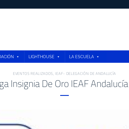
DACIÓN
LIGHTHOUSE
LA ESCUELA
EVENTOS REALIZADOS
,
IEAF- DELEGACIÓN DE ANDALUCÍA
ga Insignia De Oro IEAF Andalucí