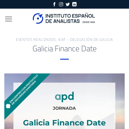
Skip
to
content
EVENTOS REALIZADOS
,
IEAF - DELEGACIÓN DE GALICIA
Galicia Finance Date