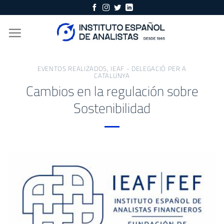
Skip
to
content
EVENTOS REALIZADOS
,
IEAF - DELEGACIÓ PER A
CATALUNYA
Cambios en la regulación sobre
Sostenibilidad