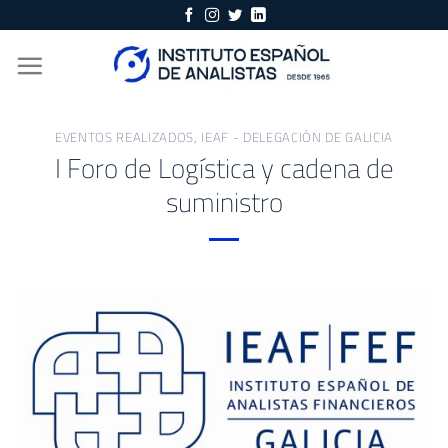
Skip
to
content
EVENTOS REALIZADOS
,
IEAF - DELEGACIÓN DE GALICIA
I Foro de Logística y cadena de
suministro