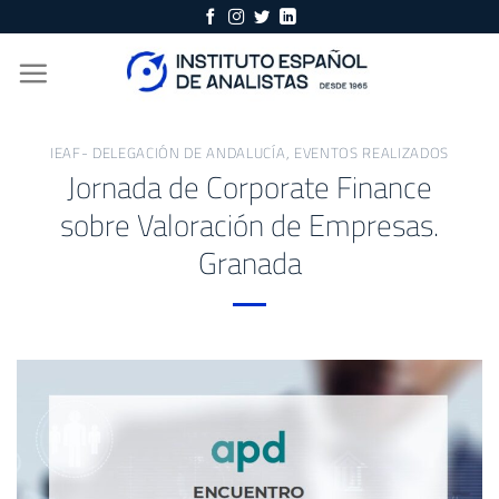
Skip
to
content
IEAF- DELEGACIÓN DE ANDALUCÍA
,
EVENTOS REALIZADOS
Jornada de Corporate Finance
sobre Valoración de Empresas.
Granada