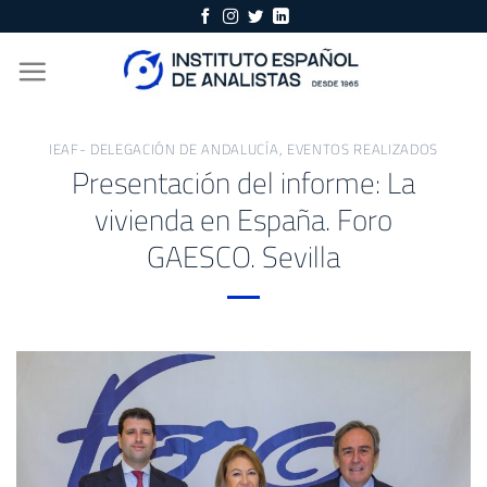
Skip
to
content
IEAF- DELEGACIÓN DE ANDALUCÍA
,
EVENTOS REALIZADOS
Presentación del informe: La
vivienda en España. Foro
GAESCO. Sevilla