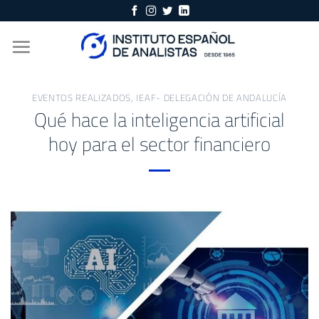
Skip
to
content
EVENTOS REALIZADOS
,
IEAF- DELEGACIÓN DE ANDALUCÍA
Qué hace la inteligencia artificial
hoy para el sector financiero