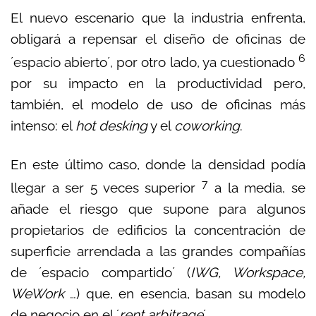
El nuevo escenario que la industria enfrenta,
obligará a repensar el diseño de oficinas de
6
´espacio abierto´, por otro lado, ya cuestionado
por su impacto en la productividad pero,
también, el modelo de uso de oficinas más
intenso: el
hot desking
y el
coworking
.
En este último caso, donde la densidad podía
7
llegar a ser 5 veces superior
a la media, se
añade el riesgo que supone para algunos
propietarios de edificios la concentración de
superficie arrendada a las grandes compañías
de ´espacio compartido´ (
IWG, Workspace,
WeWork
…) que, en esencia, basan su modelo
de negocio en el ´
rent arbitrage
´.