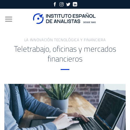
Skip
to
content
LA INNOVACIÓN TECNOLÓGICA Y FINANCIERA
Teletrabajo, oficinas y mercados
financieros