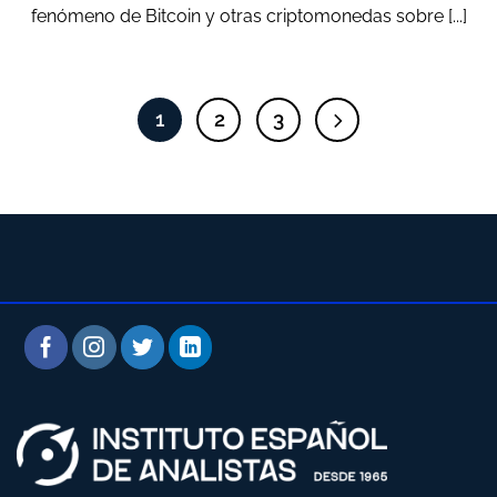
fenómeno de Bitcoin y otras criptomonedas sobre [...]
1
2
3